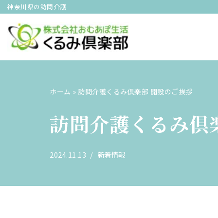
神奈川県の訪問介護
コ
ン
テ
ン
ツ
ホーム
»
訪問介護くるみ倶楽部 開設のご挨拶
へ
ス
訪問介護くるみ倶
キ
ッ
プ
2024.11.13
新着情報